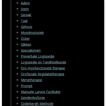
Adem
Stem
Spraak
Taal
Gehoor
Mondmotoriek
Öcker
Slikken
Specialismen
Preverbale Logopedie
Logopedie en Tandheelkunde
Oro myofunctionele therapie
Orofaciale Regulatietherapie
Mimetherapie
Prompt
Manuele Larynx Facilitatie
Genderdysfonie
Söderbergh Methode