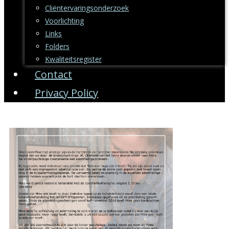
Cliëntervaringsonderzoek
Voorlichting
Links
Folders
Kwaliteitsregister
Contact
Privacy Policy