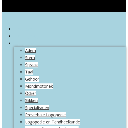
Welkom
Wie zijn wij
Logopedie
Adem
Stem
Spraak
Taal
Gehoor
Mondmotoriek
Öcker
Slikken
Specialismen
Preverbale Logopedie
Logopedie en Tandheelkunde