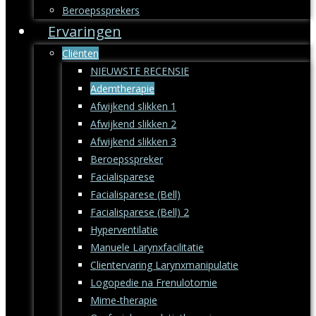
Beroepssprekers
Ervaringen
Cliënten
NIEUWSTE RECENSIE
Ademtherapie
Afwijkend slikken 1
Afwijkend slikken 2
Afwijkend slikken 3
Beroepsspreker
Facialisparese
Facialisparese (Bell)
Facialisparese (Bell) 2
Hyperventilatie
Manuele Larynxfacilitatie
Clientervaring Larynxmanipulatie
Logopedie na Frenulotomie
Mime-therapie