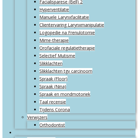
Facialisparese (Bell) 2
Hyperventilatie
Manuele Larynxfacilitatie
Clientervaring Larynxmanipulatie
Logopedie na Frenulotomie
Mime-therapie
Orofaciale regulatietherapie
Selectief Mutisme
Slikklachten
Slikklachten tgv carcinoom
Spraak (Floor)
Spraak (Nina)
Spraak en mondmotoriek
Taal recensie
Tijdens Corona
Verwijzers
Orthodontist
Praktijkinformatie