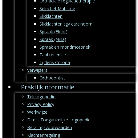
Orofaciale regulatietherapie
Selectief Mutisme
Slikklachten
Slikklachten tgv carcinoom
Spraak (Floor)
Spraak (Nina)
Spraak en mondmotoriek
Taal recensie
Tijdens Corona
Verwijzers
Orthodontist
Praktijkinformatie
Telelogopedie
Privacy Policy
Werkwijze
Direct Toegankelijke Logopedie
Betalingsvoorwaarden
Klachtenregeling