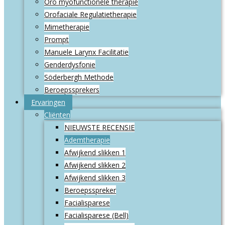
Oro myofunctionele therapie
Orofaciale Regulatietherapie
Mimetherapie
Prompt
Manuele Larynx Facilitatie
Genderdysfonie
Söderbergh Methode
Beroepssprekers
Ervaringen
Cliënten
NIEUWSTE RECENSIE
Ademtherapie
Afwijkend slikken 1
Afwijkend slikken 2
Afwijkend slikken 3
Beroepsspreker
Facialisparese
Facialisparese (Bell)