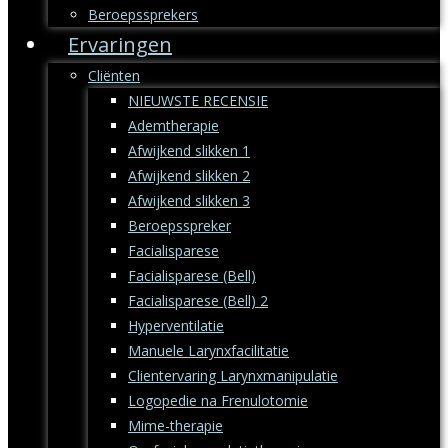
Beroepssprekers
Ervaringen
Cliënten
NIEUWSTE RECENSIE
Ademtherapie
Afwijkend slikken 1
Afwijkend slikken 2
Afwijkend slikken 3
Beroepsspreker
Facialisparese
Facialisparese (Bell)
Facialisparese (Bell) 2
Hyperventilatie
Manuele Larynxfacilitatie
Clientervaring Larynxmanipulatie
Logopedie na Frenulotomie
Mime-therapie