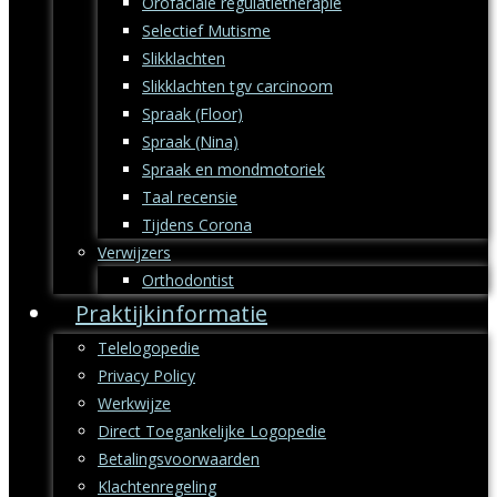
Orofaciale regulatietherapie
Selectief Mutisme
Slikklachten
Slikklachten tgv carcinoom
Spraak (Floor)
Spraak (Nina)
Spraak en mondmotoriek
Taal recensie
Tijdens Corona
Verwijzers
Orthodontist
Praktijkinformatie
Telelogopedie
Privacy Policy
Werkwijze
Direct Toegankelijke Logopedie
Betalingsvoorwaarden
Klachtenregeling