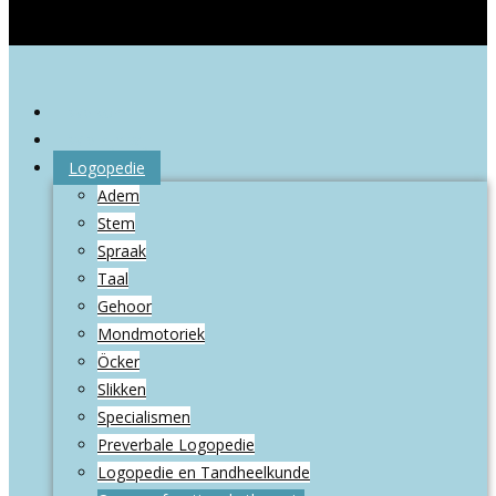
Welkom
Wie zijn wij
Logopedie
Adem
Stem
Spraak
Taal
Gehoor
Mondmotoriek
Öcker
Slikken
Specialismen
Preverbale Logopedie
Logopedie en Tandheelkunde