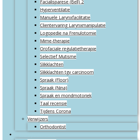
Facialisparese (Bell) 2
Hyperventilatie
Manuele Larynxfacilitatie
Clientervaring Larynxmanipulatie
Logopedie na Frenulotomie
Mime-therapie
Orofaciale regulatietherapie
Selectief Mutisme
Slikklachten
Slikklachten tgv carcinoom
Spraak (Floor)
Spraak (Nina)
Spraak en mondmotoriek
Taal recensie
Tijdens Corona
Verwijzers
Orthodontist
Praktijkinformatie