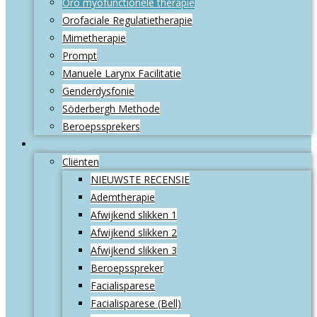
Oro myofunctionele therapie
Orofaciale Regulatietherapie
Mimetherapie
Prompt
Manuele Larynx Facilitatie
Genderdysfonie
Söderbergh Methode
Beroepssprekers
Ervaringen
Cliënten
NIEUWSTE RECENSIE
Ademtherapie
Afwijkend slikken 1
Afwijkend slikken 2
Afwijkend slikken 3
Beroepsspreker
Facialisparese
Facialisparese (Bell)