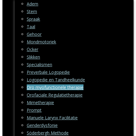
Adem
Stem
Spraak
Taal
Gehoor
Mondmotoriek
Öcker
Slikken
Specialismen
Preverbale Logopedie
Logopedie en Tandheelkunde
Oro myofunctionele therapie
Orofaciale Regulatietherapie
Mimetherapie
Prompt
Manuele Larynx Facilitatie
Genderdysfonie
Söderbergh Methode