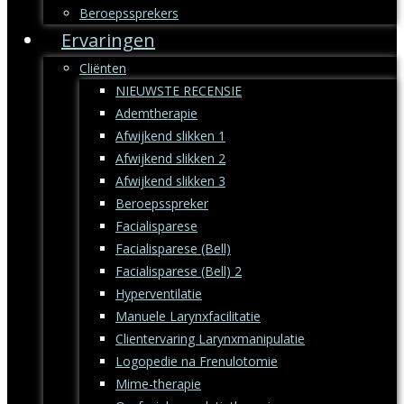
Beroepssprekers
Ervaringen
Cliënten
NIEUWSTE RECENSIE
Ademtherapie
Afwijkend slikken 1
Afwijkend slikken 2
Afwijkend slikken 3
Beroepsspreker
Facialisparese
Facialisparese (Bell)
Facialisparese (Bell) 2
Hyperventilatie
Manuele Larynxfacilitatie
Clientervaring Larynxmanipulatie
Logopedie na Frenulotomie
Mime-therapie