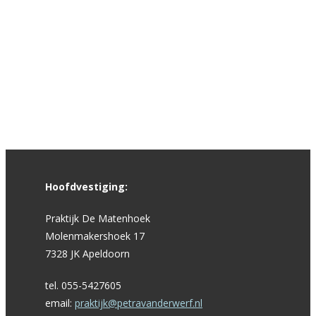
Hoofdvestiging:
Praktijk De Matenhoek
Molenmakershoek 17
7328 JK Apeldoorn
tel. 055-5427605
email:
praktijk@petravanderwerf.nl