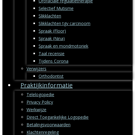
Orofaciale regulatietherapie
Selectief Mutisme
Slikklachten
Slikklachten tgv carcinoom
Spraak (Floor)
Spraak (Nina)
Spraak en mondmotoriek
Taal recensie
Tijdens Corona
Verwijzers
Orthodontist
Praktijkinformatie
Telelogopedie
Privacy Policy
Werkwijze
Direct Toegankelijke Logopedie
Betalingsvoorwaarden
Klachtenregeling