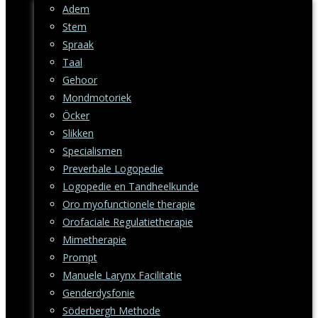
Adem
Stem
Spraak
Taal
Gehoor
Mondmotoriek
Öcker
Slikken
Specialismen
Preverbale Logopedie
Logopedie en Tandheelkunde
Oro myofunctionele therapie
Orofaciale Regulatietherapie
Mimetherapie
Prompt
Manuele Larynx Facilitatie
Genderdysfonie
Söderbergh Methode