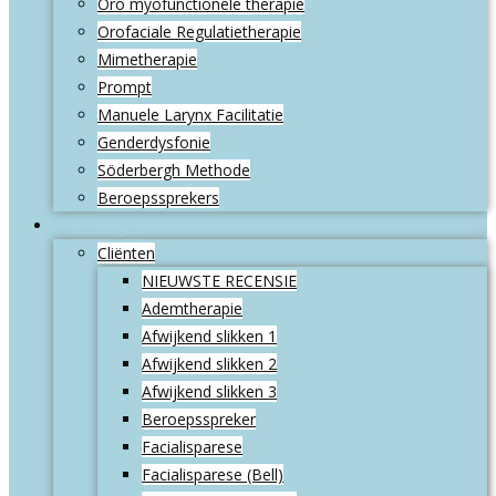
Oro myofunctionele therapie
Orofaciale Regulatietherapie
Mimetherapie
Prompt
Manuele Larynx Facilitatie
Genderdysfonie
Söderbergh Methode
Beroepssprekers
Ervaringen
Cliënten
NIEUWSTE RECENSIE
Ademtherapie
Afwijkend slikken 1
Afwijkend slikken 2
Afwijkend slikken 3
Beroepsspreker
Facialisparese
Facialisparese (Bell)