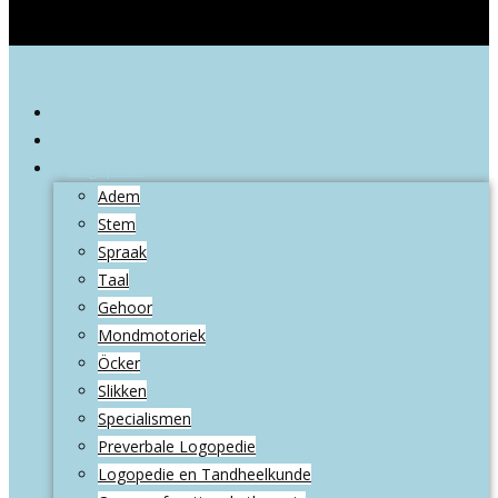
Welkom
Wie zijn wij
Logopedie
Adem
Stem
Spraak
Taal
Gehoor
Mondmotoriek
Öcker
Slikken
Specialismen
Preverbale Logopedie
Logopedie en Tandheelkunde