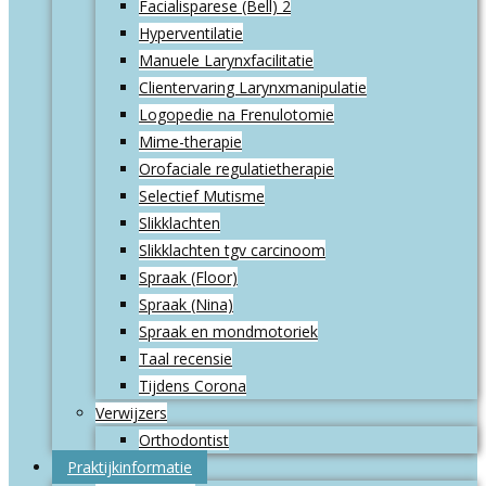
Facialisparese (Bell) 2
Hyperventilatie
Manuele Larynxfacilitatie
Clientervaring Larynxmanipulatie
Logopedie na Frenulotomie
Mime-therapie
Orofaciale regulatietherapie
Selectief Mutisme
Slikklachten
Slikklachten tgv carcinoom
Spraak (Floor)
Spraak (Nina)
Spraak en mondmotoriek
Taal recensie
Tijdens Corona
Verwijzers
Orthodontist
Praktijkinformatie