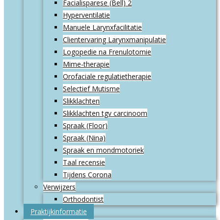
Facialisparese (Bell) 2
Hyperventilatie
Manuele Larynxfacilitatie
Clientervaring Larynxmanipulatie
Logopedie na Frenulotomie
Mime-therapie
Orofaciale regulatietherapie
Selectief Mutisme
Slikklachten
Slikklachten tgv carcinoom
Spraak (Floor)
Spraak (Nina)
Spraak en mondmotoriek
Taal recensie
Tijdens Corona
Verwijzers
Orthodontist
Praktijkinformatie