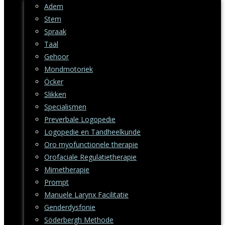
Adem
Stem
Spraak
Taal
Gehoor
Mondmotoriek
Öcker
Slikken
Specialismen
Preverbale Logopedie
Logopedie en Tandheelkunde
Oro myofunctionele therapie
Orofaciale Regulatietherapie
Mimetherapie
Prompt
Manuele Larynx Facilitatie
Genderdysfonie
Söderbergh Methode