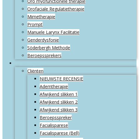
Oro myofunctionele therapie
Orofaciale Regulatietherapie
Mimetherapie
Prompt
Manuele Larynx Facilitatie
Genderdysfonie
Söderbergh Methode
Beroepssprekers
Ervaringen
Cliënten
NIEUWSTE RECENSIE
Ademtherapie
Afwijkend slikken 1
Afwijkend slikken 2
Afwijkend slikken 3
Beroepsspreker
Facialisparese
Facialisparese (Bell)