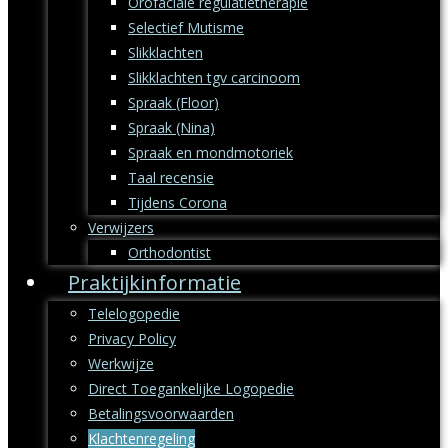
Orofaciale regulatietherapie
Selectief Mutisme
Slikklachten
Slikklachten tgv carcinoom
Spraak (Floor)
Spraak (Nina)
Spraak en mondmotoriek
Taal recensie
Tijdens Corona
Verwijzers
Orthodontist
Praktijkinformatie
Telelogopedie
Privacy Policy
Werkwijze
Direct Toegankelijke Logopedie
Betalingsvoorwaarden
Klachtenregeling