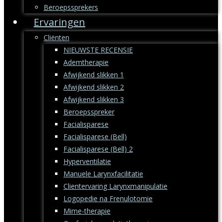
Beroepssprekers
Ervaringen
Cliënten
NIEUWSTE RECENSIE
Ademtherapie
Afwijkend slikken 1
Afwijkend slikken 2
Afwijkend slikken 3
Beroepsspreker
Facialisparese
Facialisparese (Bell)
Facialisparese (Bell) 2
Hyperventilatie
Manuele Larynxfacilitatie
Clientervaring Larynxmanipulatie
Logopedie na Frenulotomie
Mime-therapie