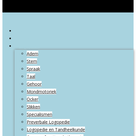
Welkom
Wie zijn wij
Logopedie
Adem
Stem
Spraak
Taal
Gehoor
Mondmotoriek
Öcker
Slikken
Specialismen
Preverbale Logopedie
Logopedie en Tandheelkunde