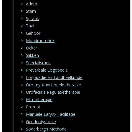
Adem
Stem
Spraak
Taal
Gehoor
Mondmotoriek
Öcker
Slikken
Specialismen
Preverbale Logopedie
Logopedie en Tandheelkunde
Oro myofunctionele therapie
Orofaciale Regulatietherapie
Mimetherapie
Prompt
Manuele Larynx Facilitatie
Genderdysfonie
Söderbergh Methode