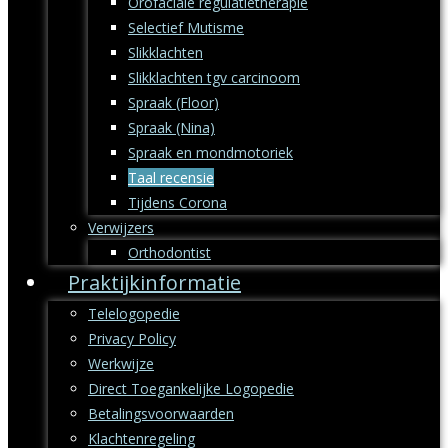
Orofaciale regulatietherapie
Selectief Mutisme
Slikklachten
Slikklachten tgv carcinoom
Spraak (Floor)
Spraak (Nina)
Spraak en mondmotoriek
Taal recensie
Tijdens Corona
Verwijzers
Orthodontist
Praktijkinformatie
Telelogopedie
Privacy Policy
Werkwijze
Direct Toegankelijke Logopedie
Betalingsvoorwaarden
Klachtenregeling