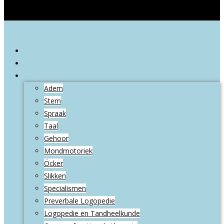
Welkom
Wie zijn wij
Logopedie
Adem
Stem
Spraak
Taal
Gehoor
Mondmotoriek
Öcker
Slikken
Specialismen
Preverbale Logopedie
Logopedie en Tandheelkunde