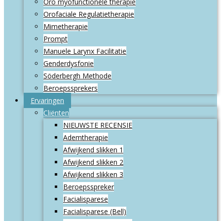
Oro myofunctionele therapie
Orofaciale Regulatietherapie
Mimetherapie
Prompt
Manuele Larynx Facilitatie
Genderdysfonie
Söderbergh Methode
Beroepssprekers
Ervaringen
Cliënten
NIEUWSTE RECENSIE
Ademtherapie
Afwijkend slikken 1
Afwijkend slikken 2
Afwijkend slikken 3
Beroepsspreker
Facialisparese
Facialisparese (Bell)