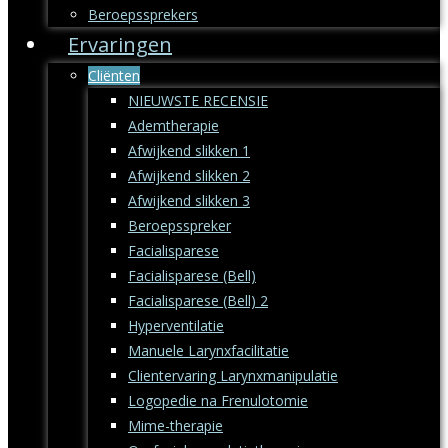
Beroepssprekers
Ervaringen
Cliënten
NIEUWSTE RECENSIE
Ademtherapie
Afwijkend slikken 1
Afwijkend slikken 2
Afwijkend slikken 3
Beroepsspreker
Facialisparese
Facialisparese (Bell)
Facialisparese (Bell) 2
Hyperventilatie
Manuele Larynxfacilitatie
Clientervaring Larynxmanipulatie
Logopedie na Frenulotomie
Mime-therapie