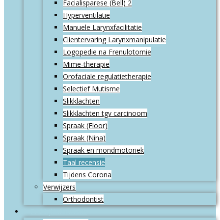
Facialisparese (Bell) 2
Hyperventilatie
Manuele Larynxfacilitatie
Clientervaring Larynxmanipulatie
Logopedie na Frenulotomie
Mime-therapie
Orofaciale regulatietherapie
Selectief Mutisme
Slikklachten
Slikklachten tgv carcinoom
Spraak (Floor)
Spraak (Nina)
Spraak en mondmotoriek
Taal recensie
Tijdens Corona
Verwijzers
Orthodontist
Praktijkinformatie