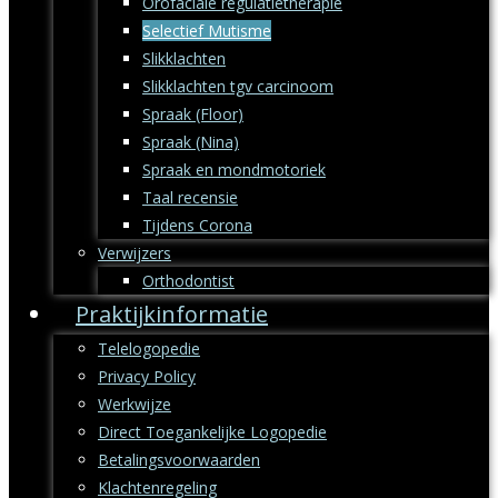
Orofaciale regulatietherapie
Selectief Mutisme
Slikklachten
Slikklachten tgv carcinoom
Spraak (Floor)
Spraak (Nina)
Spraak en mondmotoriek
Taal recensie
Tijdens Corona
Verwijzers
Orthodontist
Praktijkinformatie
Telelogopedie
Privacy Policy
Werkwijze
Direct Toegankelijke Logopedie
Betalingsvoorwaarden
Klachtenregeling