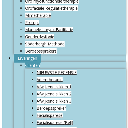
Oro myofunctionele therapie
Orofaciale Regulatietherapie
Mimetherapie
Prompt
Manuele Larynx Facilitatie
Genderdysfonie
Söderbergh Methode
Beroepssprekers
Ervaringen
Cliënten
NIEUWSTE RECENSIE
Ademtherapie
Afwijkend slikken 1
Afwijkend slikken 2
Afwijkend slikken 3
Beroepsspreker
Facialisparese
Facialisparese (Bell)