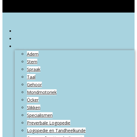
Welkom
Wie zijn wij
Logopedie
Adem
Stem
Spraak
Taal
Gehoor
Mondmotoriek
Öcker
Slikken
Specialismen
Preverbale Logopedie
Logopedie en Tandheelkunde