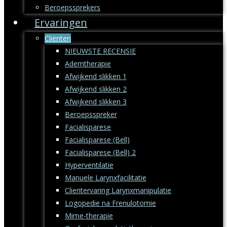
Beroepssprekers
Ervaringen
Cliënten
NIEUWSTE RECENSIE
Ademtherapie
Afwijkend slikken 1
Afwijkend slikken 2
Afwijkend slikken 3
Beroepsspreker
Facialisparese
Facialisparese (Bell)
Facialisparese (Bell) 2
Hyperventilatie
Manuele Larynxfacilitatie
Clientervaring Larynxmanipulatie
Logopedie na Frenulotomie
Mime-therapie