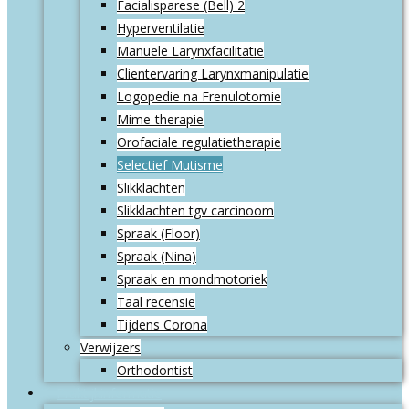
Facialisparese (Bell) 2
Hyperventilatie
Manuele Larynxfacilitatie
Clientervaring Larynxmanipulatie
Logopedie na Frenulotomie
Mime-therapie
Orofaciale regulatietherapie
Selectief Mutisme
Slikklachten
Slikklachten tgv carcinoom
Spraak (Floor)
Spraak (Nina)
Spraak en mondmotoriek
Taal recensie
Tijdens Corona
Verwijzers
Orthodontist
Praktijkinformatie