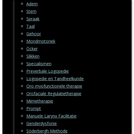
Adem
Stem
Spraak
Taal
Gehoor
Mondmotoriek
Öcker
Slikken
Specialismen
Preverbale Logopedie
Logopedie en Tandheelkunde
Oro myofunctionele therapie
Orofaciale Regulatietherapie
Mimetherapie
Prompt
Manuele Larynx Facilitatie
Genderdysfonie
Söderbergh Methode