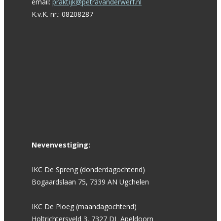
email:
praktijk@petravanderwerf.nl
K.v.K. nr.: 08208287
Nevenvestiging:
IKC De Spreng (donderdagochtend)
Bogaardslaan 75, 7339 AN Ugchelen
IKC De Ploeg (maandagochtend)
Holtrichtersveld 3, 7327 DJ Apeldoorn